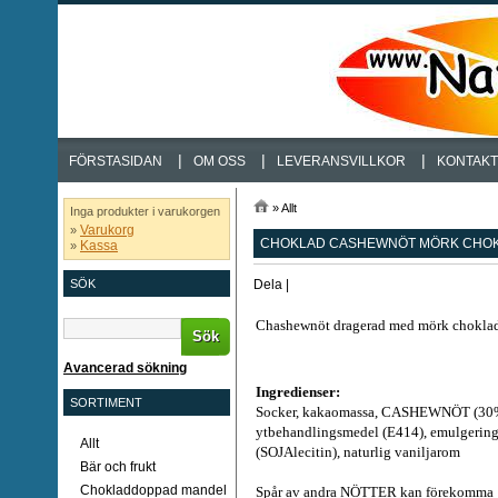
|
|
|
FÖRSTASIDAN
OM OSS
LEVERANSVILLKOR
KONTAKT
»
Allt
Inga produkter i varukorgen
Varukorg
»
CHOKLAD CASHEWNÖT MÖRK CHOK
Kassa
»
Dela
|
SÖK
Chashewnöt dragerad med mörk choklad
Sök
Avancerad sökning
Ingredienser:
SORTIMENT
Socker, kakaomassa, CASHEWNÖT (30%
ytbehandlingsmedel (E414), emulgerin
Allt
(SOJAlecitin), naturlig vaniljarom
Bär och frukt
Chokladdoppad mandel
Spår av andra NÖTTER kan förekomma