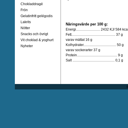
Chokladdragé
Frön
Gelatinfritt gelégodis
Lakrits
Näringsvärde per 100 g:
Nötter
Energi............................ 2432 KJ/ 584 kca
Snacks och övrigt
Fett................................................... 37 g
varav mättat 16 g
Vit choklad & yoghurt
Kolhydrater...................................... 50 g
Nyheter
varav sockerarter 37 g
Protein............................................... 9 g
Salt ................................................. 0,1 g
E