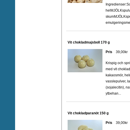
Ingredienser:S
helMJÖLKspulv
skumMJÖLKspulv
emulgeringsmed
Vit chokladmajsboll 170 g
Pris
39,00kr
Krispig och spr
med vit choklad
kakaosmör, hel
vasslepulver, 
(sojalecitin), na
ytbehan...
Vit chokladparanöt 150 g
Pris
39,00kr