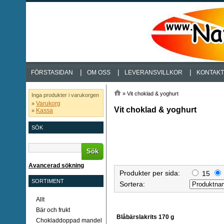
|
|
|
FÖRSTASIDAN
OM OSS
LEVERANSVILLKOR
KONTAKT
»
Vit choklad & yoghurt
Inga produkter i varukorgen
Varukorg
»
Vit choklad & yoghurt
Kassa
»
SÖK
Sök
Avancerad sökning
Produkter per sida:
15
SORTIMENT
Sortera:
Allt
Bär och frukt
Blåbärslakrits 170 g
Chokladdoppad mandel