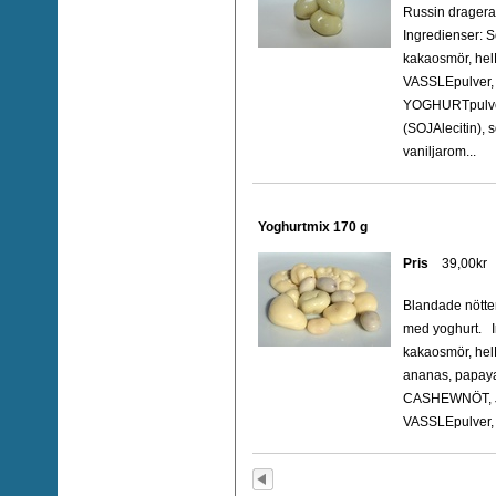
Russin drager
Ingredienser: S
kakaosmör, he
VASSLEpulver,
YOGHURTpulve
(SOJAlecitin), s
vaniljarom...
Yoghurtmix 170 g
Pris
39,00kr
Blandade nötter
med yoghurt. I
kakaosmör, he
ananas, papay
CASHEWNÖT, J
VASSLEpulver,