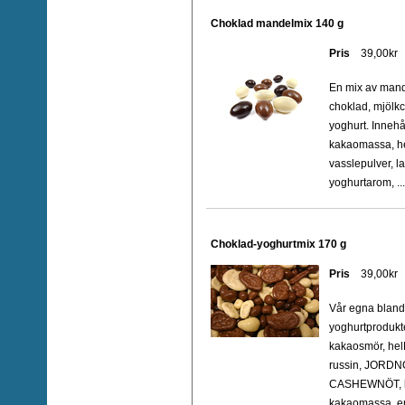
Choklad mandelmix 140 g
Pris
39,00kr
En mix av man
choklad, mjölkc
yoghurt. Innehå
kakaomassa, he
vasslepulver, la
yoghurtarom, ...
Choklad-yoghurtmix 170 g
Pris
39,00kr
Vår egna bland
yoghurtprodukt
kakaosmör, he
russin, JORDN
CASHEWNÖT, ko
kakaomassa, e