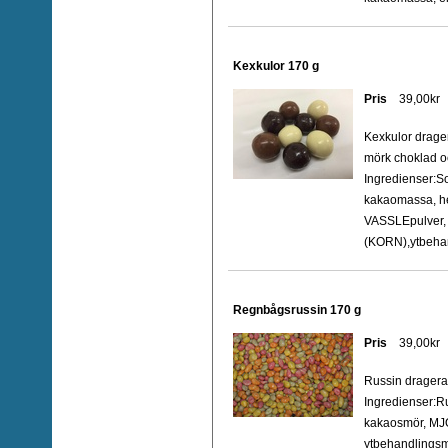
Kexkulor 170 g
Pris
39,00kr
Kexkulor drage
mörk choklad o
Ingredienser:So
kakaomassa, h
VASSLEpulver, 
(KORN),ytbehan
Regnbågsrussin 170 g
Pris
39,00kr
Russin dragera
Ingredienser:Ru
kakaosmör, MJ
ytbehandlingsm