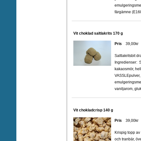
emulgeringsmed
färgämne (E160
Vit choklad saltlakrits 170 g
Pris
39,00kr
Saltlakritsbit 
Ingredienser: 
kakaosmör, he
VASSLEpulver,
emulgeringsmede
vaniljarom, gluk
Vit chokladcrisp 140 g
Pris
39,00kr
Krispig topp av
och tranbär, öv