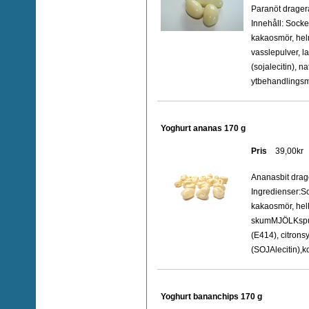
Paranöt drager
Innehåll: Socke
kakaosmör, hel
vasslepulver, 
(sojalecitin), na
ytbehandlingsm
Yoghurt ananas 170 g
Pris
39,00kr
Ananasbit dra
Ingredienser:S
kakaosmör, he
skumMJÖLKspul
(E414), citron
(SOJAlecitin),ko
Yoghurt bananchips 170 g