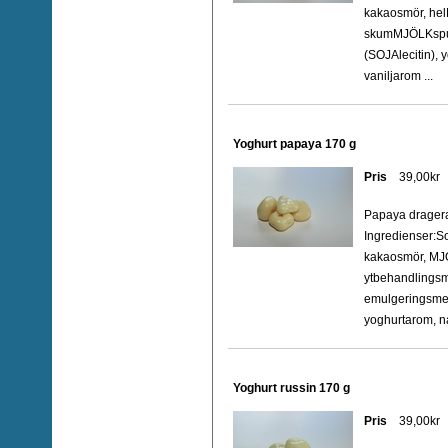
kakaosmör, he
skumMJÖLKspul
(SOJAlecitin), 
vaniljarom ...
Yoghurt papaya 170 g
Pris
39,00kr
Papaya drager
Ingredienser:S
kakaosmör, MJ
ytbehandlingsm
emulgeringsmed
yoghurtarom, na
Yoghurt russin 170 g
Pris
39,00kr