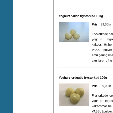
Yoghurt hallon frystorkad 100g
Pris
39,00kr
Frystorkade ha
yoghurt. Ingre
kakaosmör, he
VASSLEpulver,
emulgeringsmede
vaniljarom, frys
Yoghurt jordgubb frystorkad 100g
Pris
39,00kr
Frystorkade jo
yoghurt. Ingred
kakaosmör, he
VASSLEpulver,