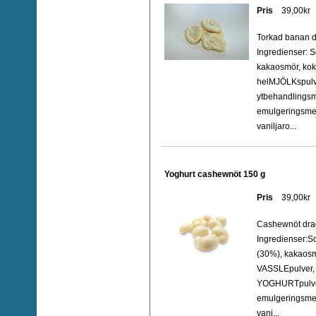
Pris
39,00kr
Torkad banan d
Ingredienser: 
kakaosmör, kok
helMJÖLKspulv
ytbehandlingsm
emulgeringsmed
vaniljaro...
Yoghurt cashewnöt 150 g
Pris
39,00kr
Cashewnöt dra
Ingredienser:
(30%), kakaosm
VASSLEpulver,
YOGHURTpulver
emulgeringsmede
vani...