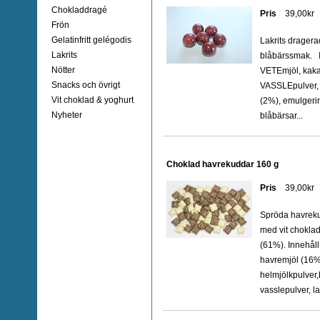
Chokladdragé
Pris
39,00kr
Frön
Gelatinfritt gelégodis
Lakrits drager
Lakrits
blåbärssmak. I
Nötter
VETEmjöl, kak
Snacks och övrigt
VASSLEpulver,
Vit choklad & yoghurt
(2%), emulgeri
Nyheter
blåbärsar...
Choklad havrekuddar 160 g
Pris
39,00kr
Spröda havrek
med vit chokla
(61%). Innehåll
havremjöl (16%
helmjölkpulver,
vasslepulver, la