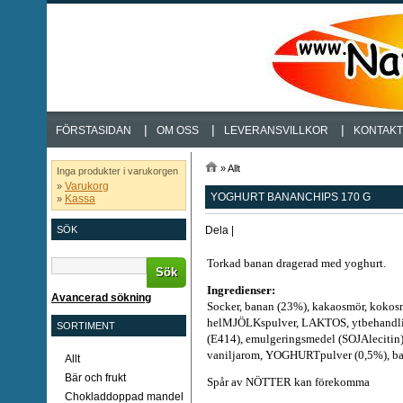
|
|
|
FÖRSTASIDAN
OM OSS
LEVERANSVILLKOR
KONTAKT
»
Allt
Inga produkter i varukorgen
Varukorg
»
YOGHURT BANANCHIPS 170 G
Kassa
»
Dela
|
SÖK
Torkad banan dragerad med yoghurt.
Sök
Ingredienser:
Avancerad sökning
Socker, banan (23%), kakaosmör, kokosn
helMJÖLKspulver, LAKTOS, ytbehandl
SORTIMENT
(E414), emulgeringsmedel (SOJAlecitin)
vaniljarom, YOGHURTpulver (0,5%), b
Allt
Bär och frukt
Spår av NÖTTER kan förekomma
Chokladdoppad mandel