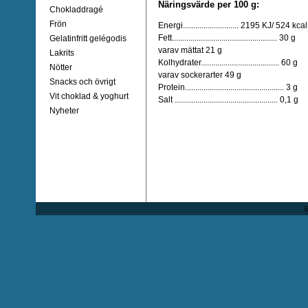
Näringsvärde per 100 g:
Chokladdragé
Frön
Energi........................... 2195 KJ/ 524 kcal
Fett................................................... 30 g
Gelatinfritt gelégodis
varav mättat 21 g
Lakrits
Kolhydrater...................................... 60 g
Nötter
varav sockerarter 49 g
Snacks och övrigt
Protein................................................ 3 g
Vit choklad & yoghurt
Salt .................................................. 0,1 g
Nyheter
E