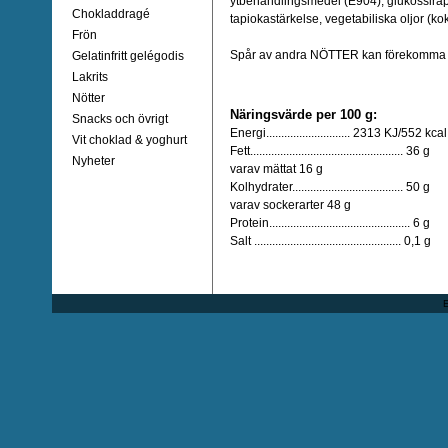
ytbehandlingsmedel (E904), glukossirap
Chokladdragé
tapiokastärkelse, vegetabiliska oljor (ko
Frön
Spår av andra NÖTTER kan förekomma
Gelatinfritt gelégodis
Lakrits
Nötter
Näringsvärde per 100 g:
Snacks och övrigt
Energi............................ 2313 KJ/552 kcal
Vit choklad & yoghurt
Fett................................................... 36 g
Nyheter
varav mättat 16 g
Kolhydrater..................................... 50 g
varav sockerarter 48 g
Protein............................................... 6 g
Salt ................................................. 0,1 g
E