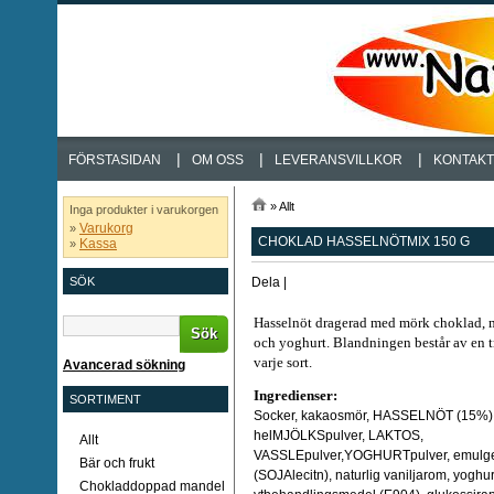
|
|
|
FÖRSTASIDAN
OM OSS
LEVERANSVILLKOR
KONTAKT
»
Allt
Inga produkter i varukorgen
Varukorg
»
CHOKLAD HASSELNÖTMIX 150 G
Kassa
»
Dela
|
SÖK
Hasselnöt dragerad med mörk choklad,
Sök
och yoghurt. Blandningen består av en t
varje sort.
Avancerad sökning
Ingredienser:
SORTIMENT
Socker, kakaosmör, HASSELNÖT (15%)
helMJÖLKSpulver, LAKTOS,
Allt
VASSLEpulver,YOGHURTpulver, emulg
Bär och frukt
(SOJAlecitn), naturlig vaniljarom, yoghu
Chokladdoppad mandel